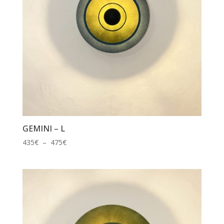
GEMINI – L
Plage
435
€
–
475
€
de
prix :
435€
à
475€