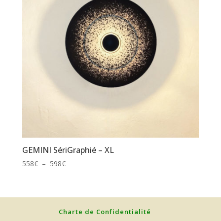
GEMINI SériGraphié – XL
Plage
558
€
–
598
€
de
prix :
558€
à
Charte de Confidentialité
598€