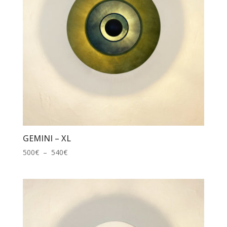
GEMINI – XL
Plage
500
€
–
540
€
de
prix :
500€
à
540€