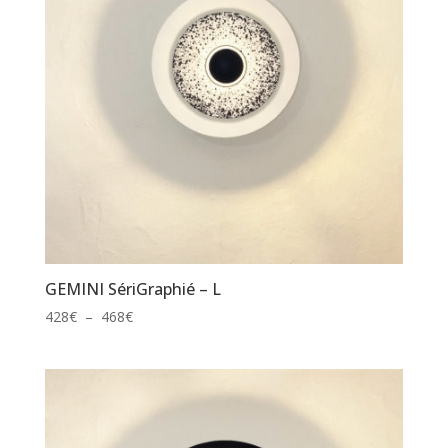
GEMINI SériGraphié – L
Plage
428
€
–
468
€
de
prix :
428€
à
468€