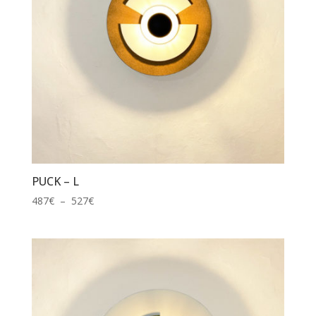
PUCK – L
Plage
487
€
–
527
€
de
prix :
487€
à
527€