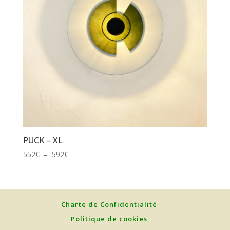
PUCK – XL
Plage
552
€
–
592
€
de
prix :
552€
à
Charte de Confidentialité
592€
Politique de cookies