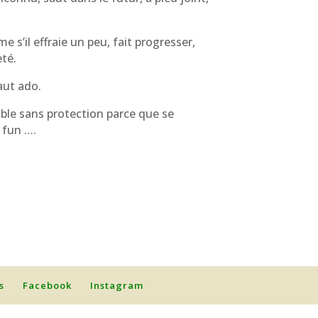
 s’il effraie un peu, fait progresser,
eté.
aut ado.
ible sans protection parce que se
 fun ….
s
Facebook
Instagram