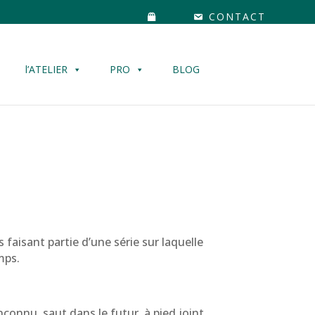
CONTACT
l’ATELIER
PRO
BLOG
 faisant partie d’une série sur laquelle
emps.
nconnu, saut dans le futur, à pied joint,