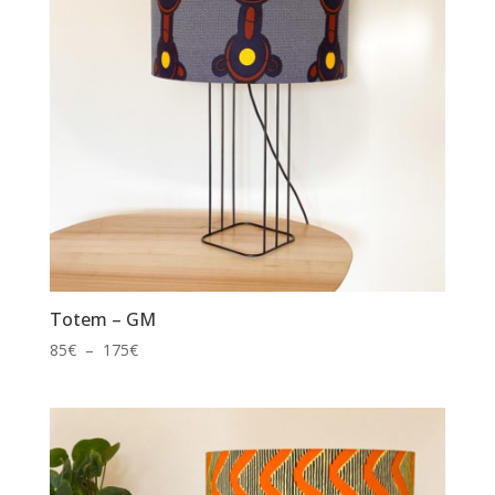
Totem – GM
Plage
85
€
–
175
€
de
prix :
85€
à
175€