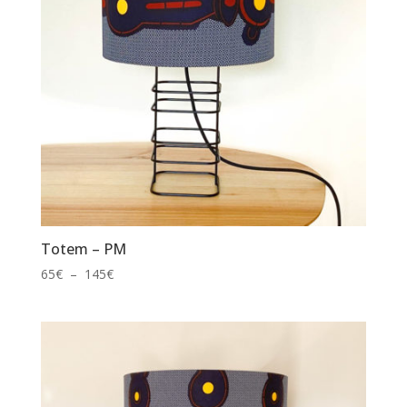
Totem – PM
Plage
65
€
–
145
€
de
prix :
65€
à
145€