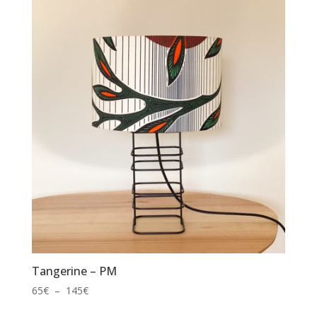
65€
à
145€
Tangerine – PM
Plage
65
€
–
145
€
de