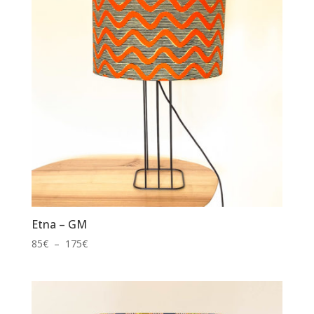
Etna – GM
Plage
85
€
–
175
€
de
prix :
85€
à