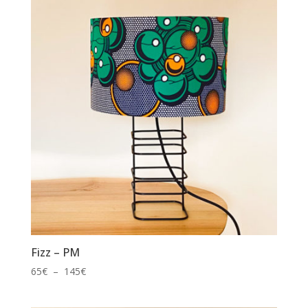
à
175€
Fizz – PM
Plage
65
€
–
145
€
de
prix :