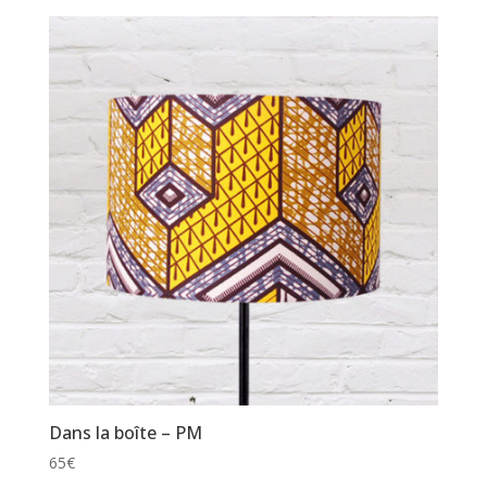
prix :
65€
à
145€
Dans la boîte – PM
65
€