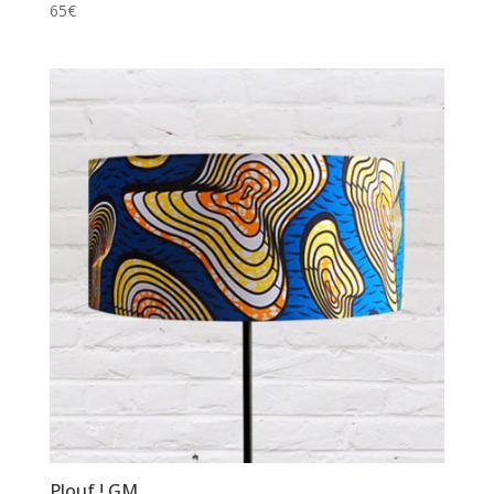
65
€
Plouf ! GM