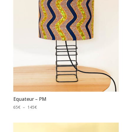
175€
Equateur – PM
Plage
65
€
–
145
€
de
prix :
65€