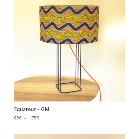
à
145€
Equateur – GM
Plage
85
€
–
175
€
de
prix :
85€