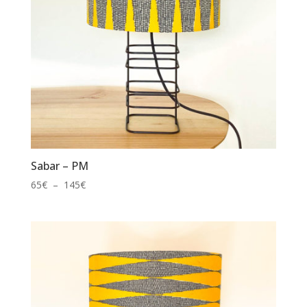
Sabar – PM
Plage
65
€
–
145
€
de
prix :
65€
à
145€