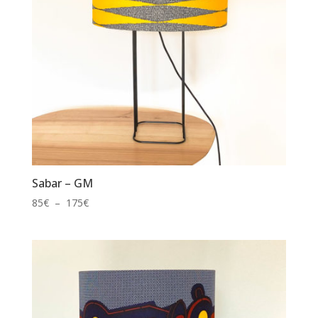
Sabar – GM
Plage
85
€
–
175
€
de
prix :
85€
à
175€