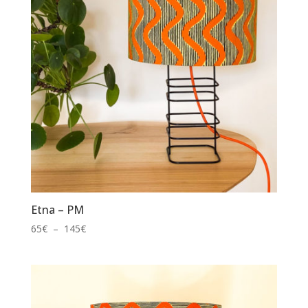
Etna – PM
Plage
65
€
–
145
€
de
prix :
65€
à
145€