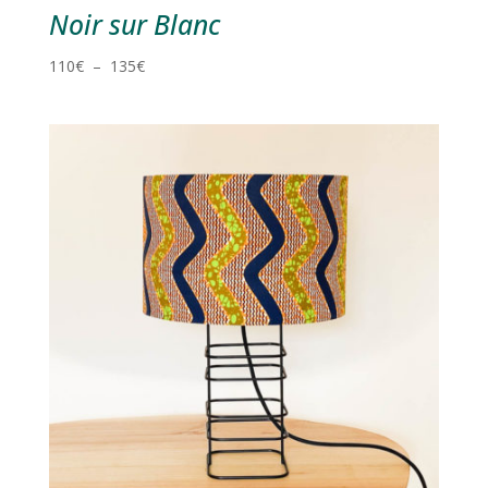
Noir sur Blanc
Plage
110
€
–
135
€
de
prix :
110€
à
135€