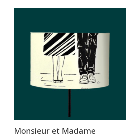
prix :
65€
à
145€
Monsieur et Madame