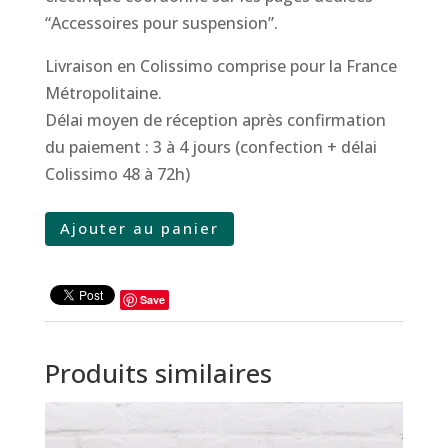
“Accessoires pour suspension”.
Livraison en Colissimo comprise pour la France
Métropolitaine.
Délai moyen de réception après confirmation
du paiement : 3 à 4 jours (confection + délai
Colissimo 48 à 72h)
quantité
Ajouter au panier
de
Serpentin
Save
-
GM
Produits similaires