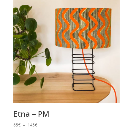
Etna – PM
Plage
65
€
–
145
€
de