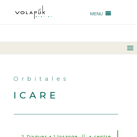
MENU
Orbitales
ICARE
2 Disques + 1 losange // + centre