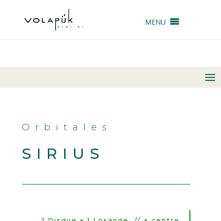
MENU
Orbitales
SIRIUS
1 Disque + 1 Losange // + centre