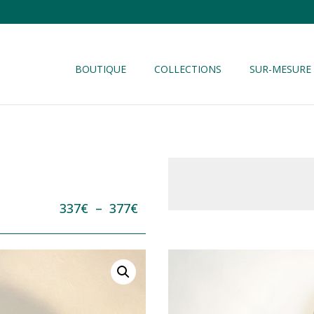
BOUTIQUE
COLLECTIONS
SUR-MESURE
Plage
337
€
–
377
€
de
prix :
337€
à
377€