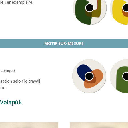
le 1er exemplaire.
MOTIF SUR-MESURE
raphique.
ation selon le travail
ion.
s Volapük