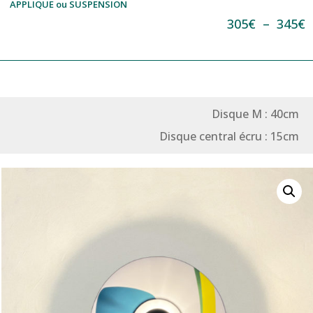
APPLIQUE ou SUSPENSION
P
305
€
–
345
€
d
p
3
à
Disque M : 40cm
3
Disque central écru : 15cm