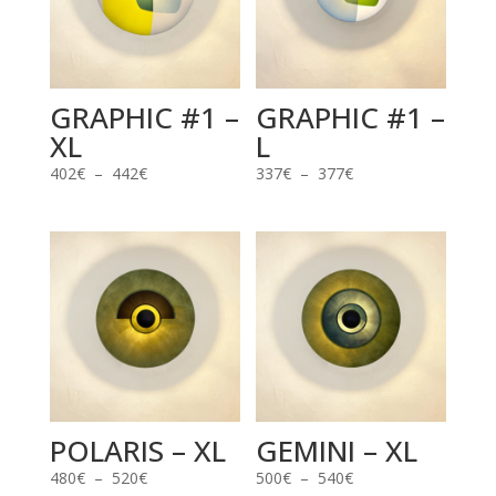
GRAPHIC #1 –
GRAPHIC #1 –
XL
L
Plage
Plage
402
€
–
442
€
337
€
–
377
€
de
de
prix :
prix :
402€
337€
à
à
442€
377€
POLARIS – XL
GEMINI – XL
Plage
Plage
480
€
–
520
€
500
€
–
540
€