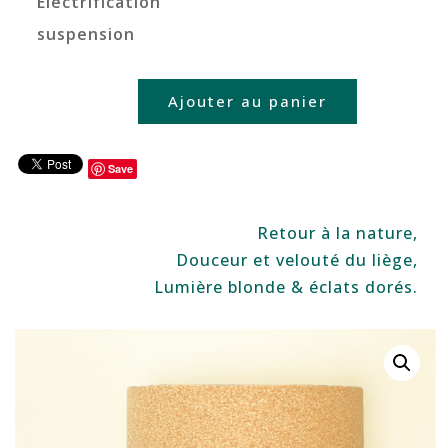
Electrification
suspension
Ajouter au panier
quantité
de
LIEGE
Save
Uni
-
Retour à la nature,
GM
Douceur et velouté du liège,
Lumière blonde & éclats dorés.