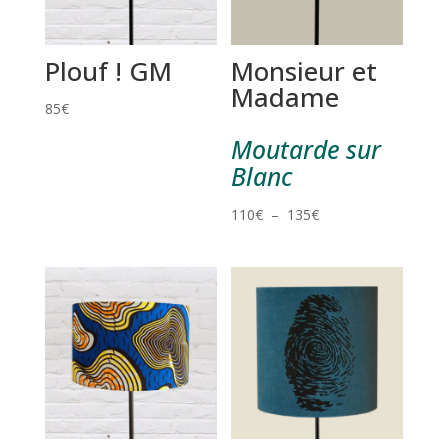
Plouf ! GM
Monsieur et
Madame
85
€
Moutarde sur
Blanc
Plage
110
€
–
135
€
de
prix :
110€
à
135€