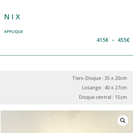
NIX
APPLIQUE
P
415
€
–
455
€
d
p
4
à
Tiers-Disque : 35 x 20cm
4
Losange : 40 x 27cm
Disque central : 15cm