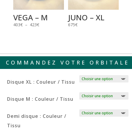
VEGA – M
JUNO – XL
Plage
403
€
–
423
€
675
€
de
prix :
403€
à
423€
COMMANDEZ VOTRE ORBITALE
Disque XL : Couleur / Tissu
Disque M : Couleur / Tissu
Demi disque : Couleur /
Tissu