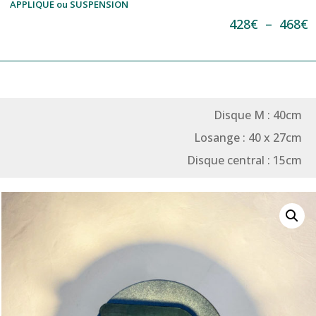
APPLIQUE ou SUSPENSION
P
428
€
–
468
€
d
p
4
à
Disque M : 40cm
4
Losange : 40 x 27cm
Disque central : 15cm